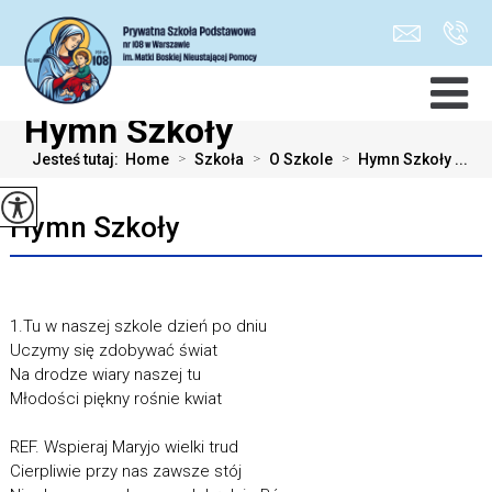
Hymn Szkoły
Jesteś tutaj:
Home
>
Szkoła
>
O Szkole
>
Hymn Szkoły ...
Hymn Szkoły
1.Tu w naszej szkole dzień po dniu
Uczymy się zdobywać świat
Na drodze wiary naszej tu
Młodości piękny rośnie kwiat
REF. Wspieraj Maryjo wielki trud
Cierpliwie przy nas zawsze stój