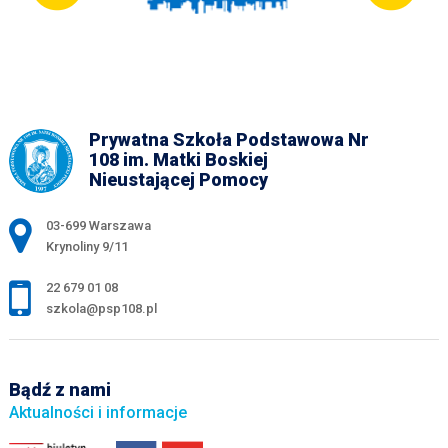
Prywatna Szkoła Podstawowa Nr
108 im. Matki Boskiej
Nieustającej Pomocy
Adres pocztowy:
03-699 Warszawa
Krynoliny 9/11
22 679 01 08
szkola@psp108.pl
Bądź z nami
Aktualności i informacje