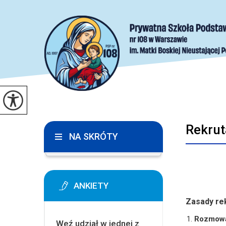
Rekrutacja
Rekrut
NA SKRÓTY
ANKIETY
Zasady rek
Rozmowa
Weź udział w jednej z