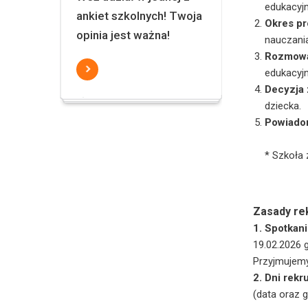
edukacyjn
ankiet szkolnych! Twoja
Okres p
opinia jest ważna!
nauczania
Rozmowa
edukacyjn
Decyzja 
dziecka.
Powiado
* Szkoła 
Zasady rek
1. Spotkani
19.02.2026 
Przyjmujemy
2. Dni rekr
(data oraz 