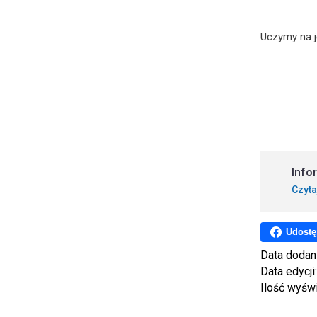
Uczymy na j
Info
Czyta
Udostę
Data dodan
Data edycji
Ilość wyśw