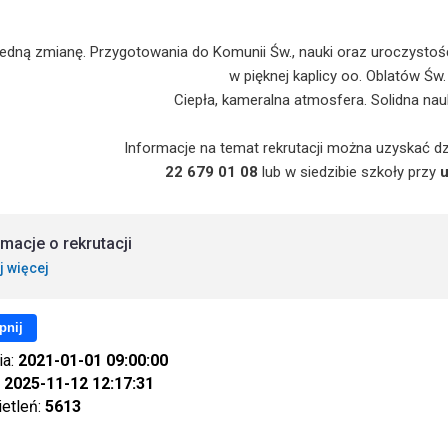
edną zmianę. Przygotowania do Komunii Św., nauki oraz uroczystość
w pięknej kaplicy oo. Oblatów Św.
Ciepła, kameralna atmosfera. Solidna na
Informacje na temat rekrutacji można uzyskać dz
22 679 01 08
lub w siedzibie szkoły przy
u
rmacje o rekrutacji
j więcej
pnij
ia:
2021-01-01 09:00:00
:
2025-11-12 12:17:31
ietleń:
5613