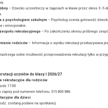
ej.
róbny
– Dziecko uczestniczy w zajęciach w klasie przez okres 3–5 d
.
 z psychologiem szkolnym
– Psycholog ocenia gotowość dzieck
e i emocjonalne.
zespołu rekrutacyjnego
– Po zakończeniu okresu próbnego zespół 
mienie rodziców
– Informacja o wyniku rekrutacji przekazywana jes
zastrzega sobie możliwość przeprowadzenia rekrutacji tylko w przy
rutacji uczniów do klasy I 2026/27
e rekrutacyjne dla rodziców
godz 17:00
 zapisy pod numerem telefonu: 515 800 886
utacyjne dla dzieci
godz. zostaną podane na spotkaniu).