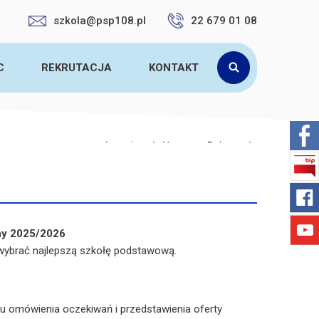
szkola@psp108.pl
22 679 01 08
C
REKRUTACJA
KONTAKT
Jesteś tutaj:
Home
>
Rekrutacja
lny 2025/2026
 wybrać najlepszą szkołę podstawową.
u omówienia oczekiwań i przedstawienia oferty