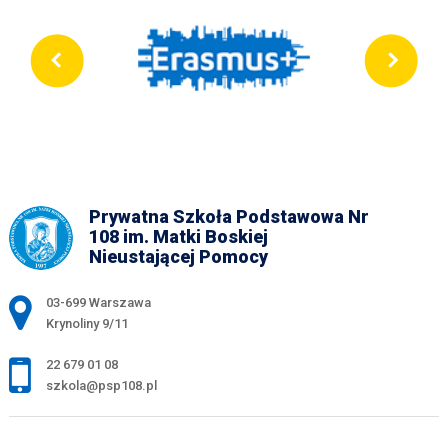
Prywatna Szkoła Podstawowa Nr
108 im. Matki Boskiej
Nieustającej Pomocy
Adres pocztowy:
03-699 Warszawa
Krynoliny 9/11
22 679 01 08
szkola@psp108.pl