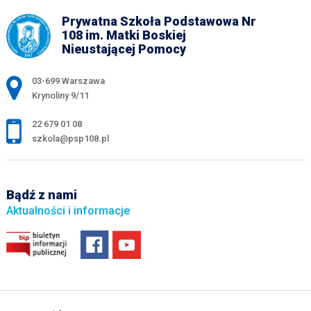
Prywatna Szkoła Podstawowa Nr
108 im. Matki Boskiej
Nieustającej Pomocy
Adres pocztowy:
03-699 Warszawa
Krynoliny 9/11
22 679 01 08
szkola@psp108.pl
Bądź z nami
Aktualności i informacje