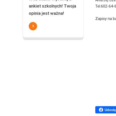
Andrzej Sz
ankiet szkolnych! Twoja
Tel.602-64-
opinia jest ważna!
Zapisy na b
Udostę