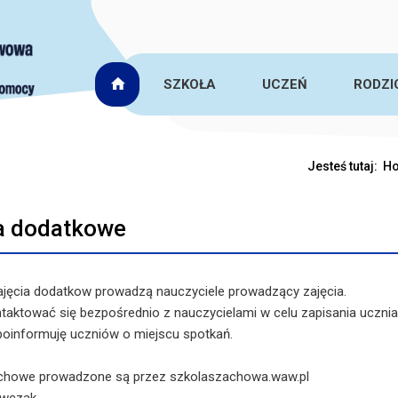
SZKOŁA
UCZEŃ
RODZI
Jesteś tutaj:
H
a dodatkowe
ajęcia dodatkow prowadzą nauczyciele prowadzący zajęcia.
taktować się bezpośrednio z nauczycielami w celu zapisania ucznia
poinformuję uczniów o miejscu spotkań.
achowe prowadzone są przez szkolaszachowa.waw.pl