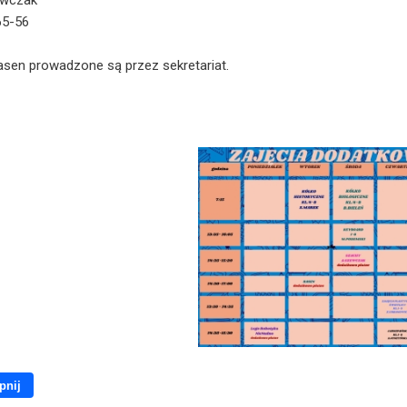
ewczak
65-56
asen prowadzone są przez sekretariat.
pnij