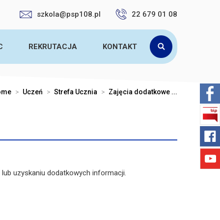
szkola@psp108.pl
22 679 01 08
C
REKRUTACJA
KONTAKT
ome
>
Uczeń
>
Strefa Ucznia
>
Zajęcia dodatkowe ...
 lub uzyskaniu dodatkowych informacji.