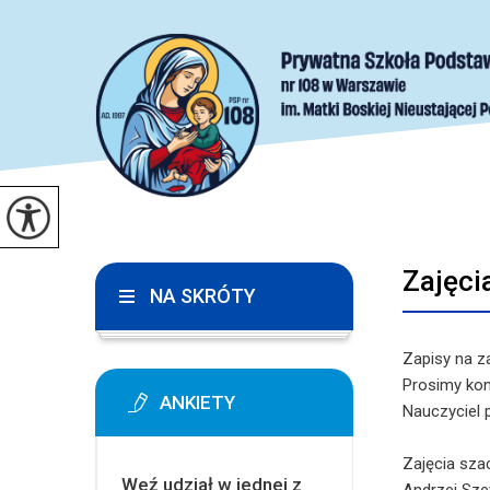
Zajęci
NA SKRÓTY
Zapisy na z
Prosimy kon
ANKIETY
Nauczyciel 
Zajęcia sz
Weź udział w jednej z