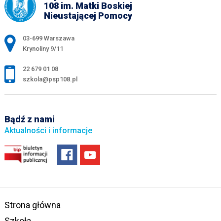
108 im. Matki Boskiej
Nieustającej Pomocy
Adres pocztowy:
03-699 Warszawa
Krynoliny 9/11
22 679 01 08
szkola@psp108.pl
Bądź z nami
Aktualności i informacje
Strona główna
Szkoła