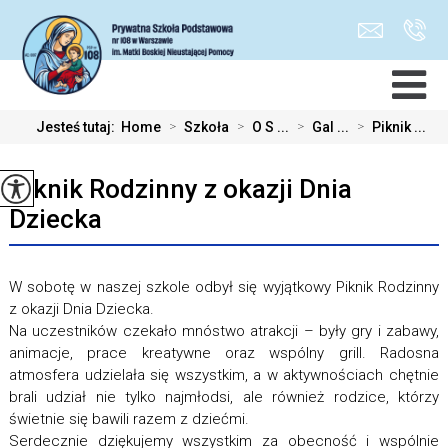
Jesteś tutaj:
Home
>
Szkoła
>
O S ...
>
Gal ...
>
Piknik ...
Piknik Rodzinny z okazji Dnia
Dziecka
W sobotę w naszej szkole odbył się wyjątkowy Piknik Rodzinny
z okazji Dnia Dziecka.
Na uczestników czekało mnóstwo atrakcji – były gry i zabawy,
animacje, prace kreatywne oraz wspólny grill. Radosna
atmosfera udzielała się wszystkim, a w aktywnościach chętnie
brali udział nie tylko najmłodsi, ale również rodzice, którzy
świetnie się bawili razem z dziećmi.
Serdecznie dziękujemy wszystkim za obecność i wspólnie