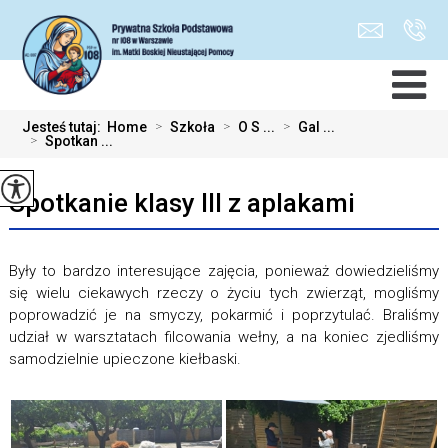
Jesteś tutaj:
Home
>
Szkoła
>
O S ...
>
Gal ...
>
Spotkan ...
Spotkanie klasy III z aplakami
Były to bardzo interesujące zajęcia, ponieważ dowiedzieliśmy
się wielu ciekawych rzeczy o życiu tych zwierząt, mogliśmy
poprowadzić je na smyczy, pokarmić i poprzytulać. Braliśmy
udział w warsztatach filcowania wełny, a na koniec zjedliśmy
samodzielnie upieczone kiełbaski.