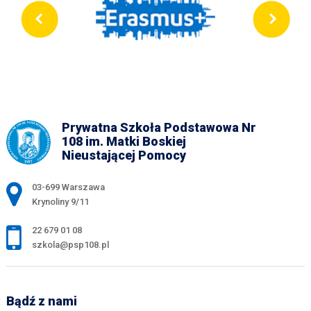
Prywatna Szkoła Podstawowa Nr
108 im. Matki Boskiej
Nieustającej Pomocy
Adres pocztowy:
03-699 Warszawa
Krynoliny 9/11
22 679 01 08
szkola@psp108.pl
Bądź z nami