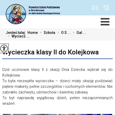
Jesteś tutaj:
Home
>
Szkoła
>
O S ...
>
Gal ...
>
Wyciecz ...
Wycieczka klasy II do Kolejkowa
Dziś uczniowie klasy II z okazji Dnia Dziecka wybrali się do
Kolejkowa.
To była niezwykła wycieczka – dzieci miały okazję podziwiać
piękne makiety, pełne szczegółów i ruchomych elementów. Nie
zabrakło zachwytu, uśmiechów i świetnej zabawy.
To był naprawdę wyjątkowy dzień, pełen niezapomnianych
wrażeń.