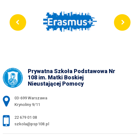
Prywatna Szkoła Podstawowa Nr
108 im. Matki Boskiej
Nieustającej Pomocy
Adres pocztowy:
03-699 Warszawa
Krynoliny 9/11
22 679 01 08
szkola@psp108.pl