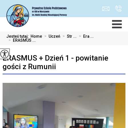
Jesteś tutaj:
Home
>
Uczeń
>
Str ...
>
Era ...
>
ERASMUS ...
ERASMUS + Dzień 1 - powitanie
gości z Rumunii