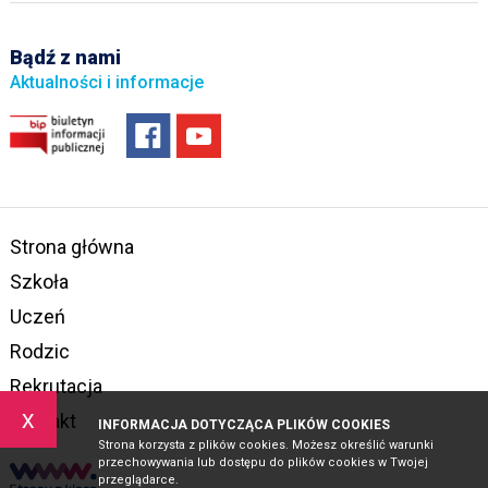
Bądź z nami
Aktualności i informacje
Strona główna
Szkoła
Uczeń
Rodzic
Rekrutacja
x
Kontakt
INFORMACJA DOTYCZĄCA PLIKÓW COOKIES
Strona korzysta z plików cookies. Możesz określić warunki
przechowywania lub dostępu do plików cookies w Twojej
przeglądarce.