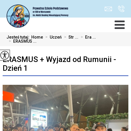
Jesteś tutaj:
Home
>
Uczeń
>
Str ...
>
Era ...
>
ERASMUS ...
ERASMUS + Wyjazd od Rumunii -
Dzień 1