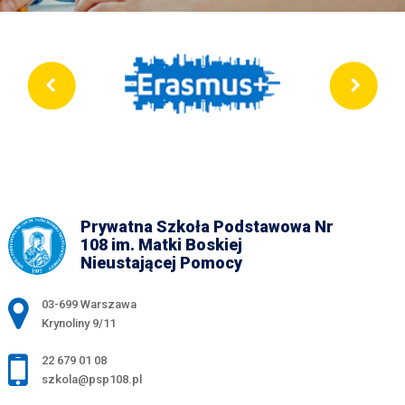
Prywatna Szkoła Podstawowa Nr
108 im. Matki Boskiej
Nieustającej Pomocy
Adres pocztowy:
03-699 Warszawa
Krynoliny 9/11
22 679 01 08
szkola@psp108.pl