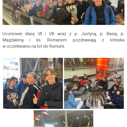
Uczniowie klasy VII i VIII wraz z p. Justyną, p. Basią, p.
Magdaleną i ks. Romanem pozdrawiają z lotniska
w oczekiwaniu na lot do Rumunii.