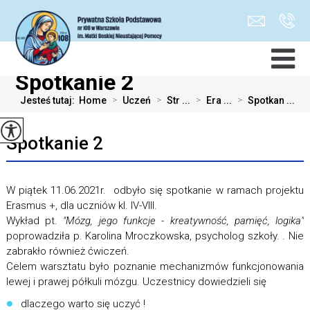
Spotkanie 2
Jesteś tutaj:
Home
>
Uczeń
>
Str ...
>
Era ...
>
Spotkan ...
Spotkanie 2
W piątek 11.06.2021r. odbyło się spotkanie w ramach projektu
Erasmus +, dla uczniów kl. IV-VIII.
Wykład pt.
"Mózg, jego funkcje - kreatywność, pamięć, logika"
poprowadziła p. Karolina Mroczkowska, psycholog szkoły. . Nie
zabrakło również ćwiczeń.
Celem warsztatu było poznanie mechanizmów funkcjonowania
lewej i prawej półkuli mózgu. Uczestnicy dowiedzieli się
dlaczego warto się uczyć !