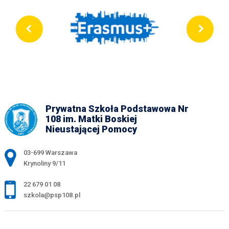
Prywatna Szkoła Podstawowa Nr
108 im. Matki Boskiej
Nieustającej Pomocy
Adres pocztowy:
03-699 Warszawa
Krynoliny 9/11
22 679 01 08
szkola@psp108.pl