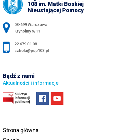
108 im. Matki Boskiej
Nieustającej Pomocy
Adres pocztowy:
03-699 Warszawa
Krynoliny 9/11
22 679 01 08
szkola@psp108.pl
Bądź z nami
Aktualności i informacje
Strona główna