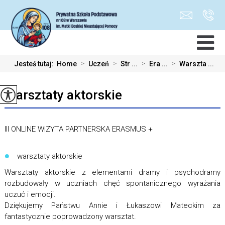
Jesteś tutaj:
Home
>
Uczeń
>
Str ...
>
Era ...
>
Warszta ...
Warsztaty aktorskie
III ONLINE WIZYTA PARTNERSKA ERASMUS +
warsztaty aktorskie
Warsztaty aktorskie z elementami dramy i psychodramy
rozbudowały w uczniach chęć spontanicznego wyrażania
uczuć i emocji.
Dziękujemy Państwu Annie i Łukaszowi Mateckim za
fantastycznie poprowadzony warsztat.